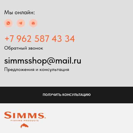
Экипировка
Снаряжение
Мужская экипировка
Сумки, баулы
Женская экипировка
Рюкзаки, несессеры
Детская экипировка
Фонари
Очки
Посохи
Головные уборы
Рыболовные
Перчатки
принадлежности
Баффы
Воблеры
Ремни, пояса
Удилища
Аксессуары для
Катушки
экипировки
Шнуры
Ремонт экипировка
Дополнительно
Информация
Подарочные сертификаты
Оплата и доставка
Скидки
Возврат товара
Таблица размеров