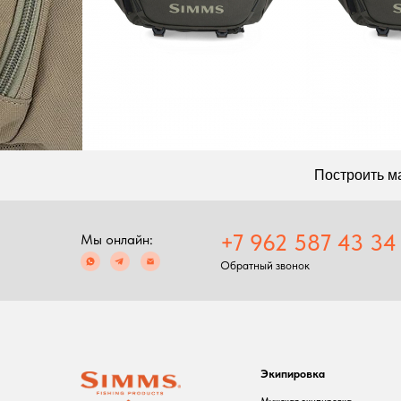
Экипировка
С
Мужская экипировка
С
Женская экипировка
Р
Детская экипировка
Ф
Очки
П
Головные уборы
Перчатки
Баффы
Ремни, пояса
Аксессуары для
экипировки
Ремонт экипировка
2024 Simms shop