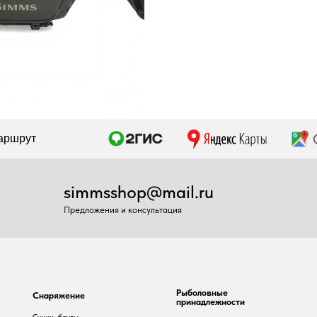
Рыболовные
наряжение
принадлежности
умки, баулы
Воблеры
юкзаки, несессеры
Удилища
онари
Катушки
осохи
Шнуры