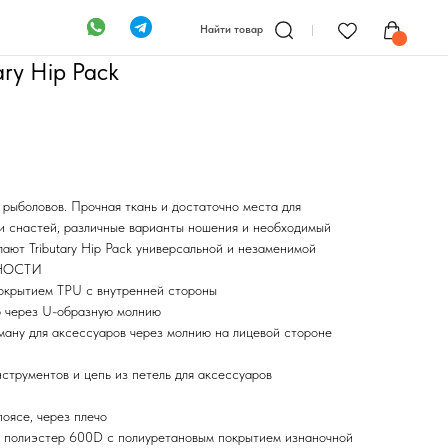
Найти товар
ary Hip Pack
 рыболовов. Прочная ткань и достаточно места для
и снастей, различные варианты ношения и необходимый
ают Tributary Hip Pack универсальной и незаменимой
ННОСТИ
окрытием TPU с внутренней стороны
ю через U-образную молнию
ману для аксессуаров через молнию на лицевой стороне
струментов и цепь из петель для аксессуаров
оясе, через плечо
полиэстер 600D с полиуретановым покрытием изнаночной