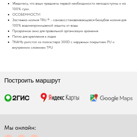
Убедитесь, что ваши предметы первой необходимости легкодоступны и на
100% сухи.
Мы онлайн:
ОСОБЕННОСТИ
Застежка-молния TRU ® - самовосстанавливающаяся беззубая молния для
100% водонепроницаемой защиты от воды
+7 962 587 43 34
Прозрачное окно для правильной организации хранения
Петли для крепления к лодке
Обратный звонок
ТКАНЬ: рипстоп из полиэстера 300D с наружным покрытием PU и
simmsshop@mail.ru
внутренним слоением TPU
Предложения и консультация
ПОЛУЧИТЬ КОНСУЛЬТАЦИЮ
Экипировка
Снаряжение
Мужская экипировка
Сумки, баулы
Женская экипировка
Рюкзаки, несессеры
Детская экипировка
Фонари
Очки
Посохи