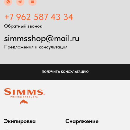
Головные уборы
Рыболовные
Перчатки
принадлежности
Баффы
Воблеры
Ремни, пояса
Удилища
Аксессуары для
Катушки
экипировки
Шнуры
Ремонт экипировка
Дополнительно
Информация
Подарочные сертификаты
Оплата и доставка
Скидки
Возврат товара
Таблица размеров
2024 Simms shop
Разработка сайта