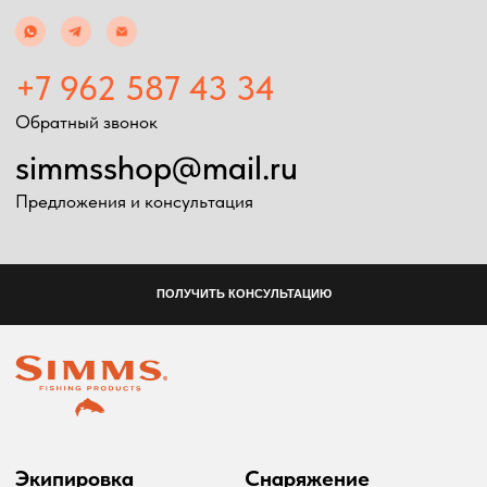
Экипировка
Снаряжение
Мужская экипировка
Сумки, баулы
Женская экипировка
Рюкзаки, несессеры
Детская экипировка
Фонари
Очки
Посохи
Головные уборы
Рыболовные
Перчатки
принадлежности
Баффы
Воблеры
Ремни, пояса
Удилища
Аксессуары для
Катушки
экипировки
Шнуры
Ремонт экипировка
Дополнительно
Информация
Подарочные сертификаты
Оплата и доставка
Скидки
Возврат товара
Таблица размеров