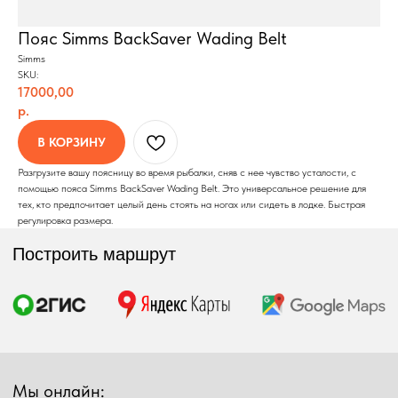
Пояс Simms BackSaver Wading Belt
Simms
Построить маршрут
SKU:
17000,00
р.
В КОРЗИНУ
Мы онлайн:
Разгрузите вашу поясницу во время рыбалки, сняв с нее чувство усталости, с
помощью пояса Simms BackSaver Wading Belt. Это универсальное решение для
тех, кто предпочитает целый день стоять на ногах или сидеть в лодке. Быстрая
+7 962 587 43 34
регулировка размера.
Обратный звонок
simmsshop@mail.ru
Предложения и консультация
ПОЛУЧИТЬ КОНСУЛЬТАЦИЮ