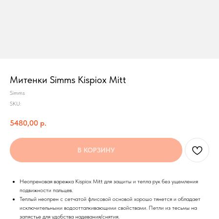
Митенки Simms Kispiox Mitt
Simms
SKU:
5480,00
р.
В КОРЗИНУ
Неопреновая варежка Kispiox Mitt для защиты и тепла рук без ущемления
подвижности пальцев.
Теплый неопрен с сетчатой флисовой основой хорошо тянется и обладает
исключительными водоотталкивающими свойствами. Петли из тесьмы на
запястье для удобства надевания/снятия.