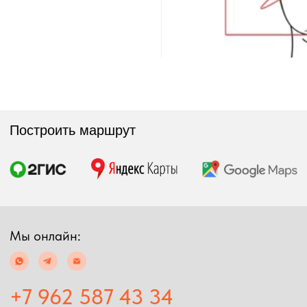
Экипировка
Снаряжение
Мужская экипировка
Сумки, баулы
Женская экипировка
Рюкзаки, несессеры
Детская экипировка
Фонари
Очки
Посохи
Головные уборы
Рыболовные
Перчатки
принадлежности
Баффы
Воблеры
Ремни, пояса
Удилища
Аксессуары для
Катушки
экипировки
Шнуры
Ремонт экипировка
Дополнительно
Информация
Подарочные сертификаты
Оплата и доставка
Скидки
Возврат товара
Таблица размеров