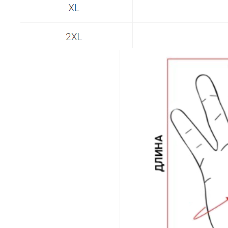
Построить маршрут
Мы онлайн:
+7 962 587 43 34
Обратный звонок
simmsshop@mail.ru
Предложения и консультация
ПОЛУЧИТЬ КОНСУЛЬТАЦИЮ