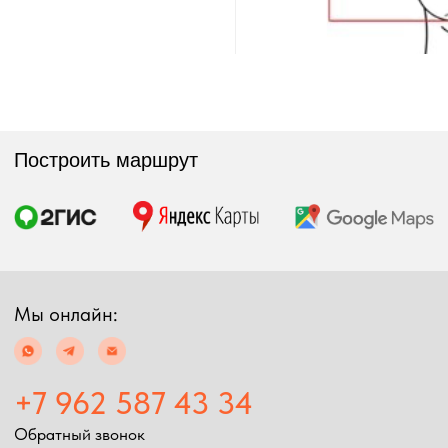
Экипировка
Снаряжение
Мужская экипировка
Сумки, баулы
Женская экипировка
Рюкзаки, несессеры
Детская экипировка
Фонари
Очки
Посохи
Головные уборы
Рыболовные
Перчатки
принадлежности
Баффы
Воблеры
Ремни, пояса
Удилища
Аксессуары для
Катушки
экипировки
Шнуры
Ремонт экипировка
Дополнительно
Информация
Подарочные сертификаты
Оплата и доставка
Скидки
Возврат товара
Таблица размеров
2024 Simms shop
Разработка сайта