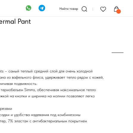
Найти товар
ermal Pant
Таблиц
ts – самый теплый средний слой для очень холодной
ана из вафельного флиса, удерживает тепло рядом с кожей,
ничивая подвижность.
 термобельем Simms, обеспечивая максимальное тепло
ежкой на кнопки и ширинка на молнии позволяют легко
орезями
садки и удобства надевания под комбинезоны
тер, 7% эластан с антибактериальным покрытием