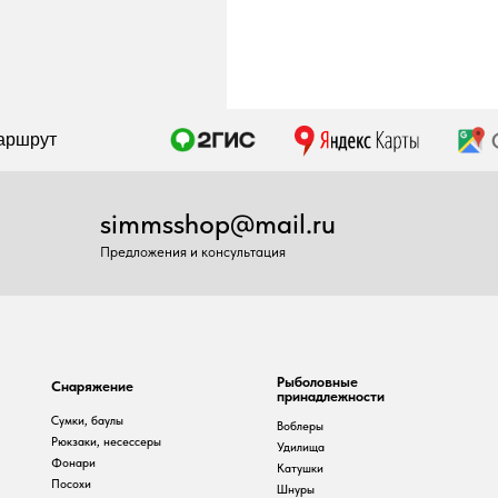
simmsshop@mail.ru
Предложения и консультация
Рыболовные
наряжение
принадлежности
умки, баулы
Воблеры
юкзаки, несессеры
Удилища
онари
Катушки
осохи
Шнуры