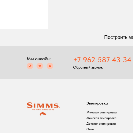
Построить маршрут
+7 962 587 43 34
Мы онлайн:
Обратный звонок
Экипировка
С
Мужская экипировка
С
Женская экипировка
Р
Детская экипировка
Ф
Очки
П
Головные уборы
Перчатки
Баффы
Ремни, пояса
Аксессуары для
экипировки