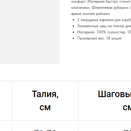
комфорт. Материал быстро сохнет.
клапанами. Фланелевая рубашка с
время зимней рыбалки
2 нагрудных кармана для короб
Заниженные швы на плечах дл
Материал: 100% полиэстер, 1
Примерный вес: 18 унций