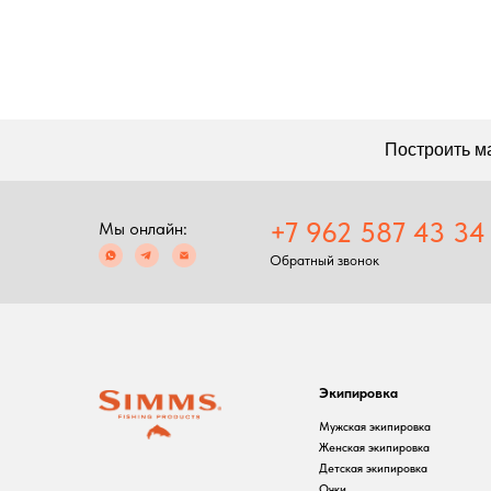
+7 962 587 43 34
Мы онлайн:
Обратный звонок
Экипировка
С
Мужская экипировка
С
Женская экипировка
Р
Детская экипировка
Ф
Очки
П
Головные уборы
Перчатки
Баффы
Ремни, пояса
Аксессуары для
экипировки
Ремонт экипировка
2024 Simms shop