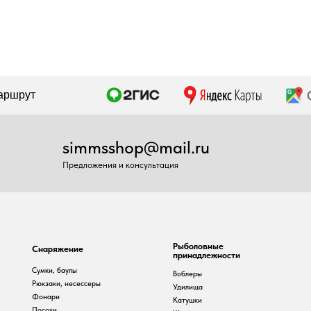
simmsshop@mail.ru
Предложения и консультация
Рыболовные
наряжение
принадлежности
умки, баулы
Воблеры
юкзаки, несессеры
Удилища
онари
Катушки
осохи
Шнуры