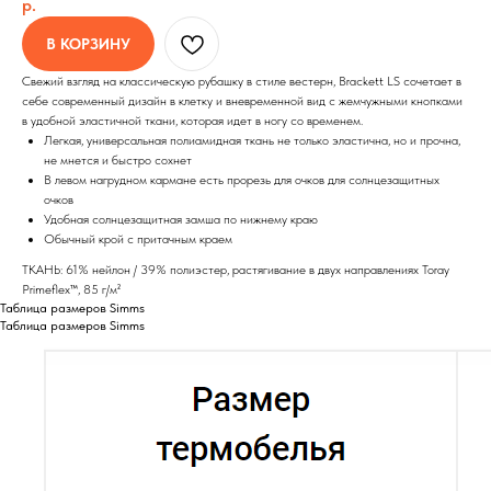
р.
В КОРЗИНУ
Свежий взгляд на классическую рубашку в стиле вестерн, Brackett LS сочетает в
себе современный дизайн в клетку и вневременной вид с жемчужными кнопками
в удобной эластичной ткани, которая идет в ногу со временем.
Легкая, универсальная полиамидная ткань не только эластична, но и прочна,
не мнется и быстро сохнет
В левом нагрудном кармане есть прорезь для очков для солнцезащитных
Построить маршрут
очков
Удобная солнцезащитная замша по нижнему краю
Обычный крой с притачным краем
ТКАНЬ: 61% нейлон / 39% полиэстер, растягивание в двух направлениях Toray
Primeflex™, 85 г/м²
Мы онлайн:
Таблица размеров Simms
Таблица размеров Simms
+7 962 587 43 34
Обратный звонок
simmsshop@mail.ru
Предложения и консультация