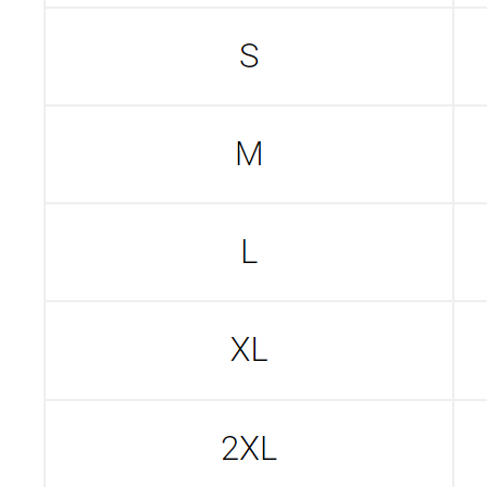
ПОЛУЧИТЬ КОНСУЛЬТАЦИЮ
Экипировка
Снаряжение
Мужская экипировка
Сумки, баулы
Женская экипировка
Рюкзаки, несессеры
Детская экипировка
Фонари
Очки
Посохи
Головные уборы
Рыболовные
Перчатки
принадлежности
Баффы
Воблеры
Ремни, пояса
Удилища
Аксессуары для
Катушки
экипировки
Шнуры
Ремонт экипировка
Дополнительно
Информация
Подарочные сертификаты
Оплата и доставка
Скидки