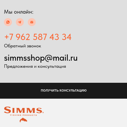
Экипировка
Снаряжение
Мужская экипировка
Сумки, баулы
Женская экипировка
Рюкзаки, несессеры
Детская экипировка
Фонари
Очки
Посохи
Головные уборы
Рыболовные
Перчатки
принадлежности
Баффы
Воблеры
Ремни, пояса
Удилища
Аксессуары для
Катушки
экипировки
Шнуры
Ремонт экипировка
Дополнительно
Информация
Подарочные сертификаты
Оплата и доставка
Скидки
Возврат товара
Таблица размеров