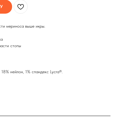
НУ
сти мериноса выше икры.
ха
части стопы
18% нейлон, 1% спандекс Lycra®.