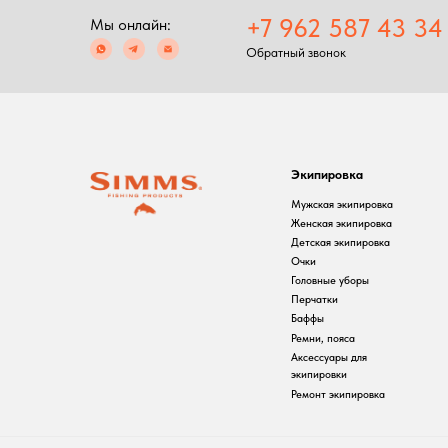
Экипировка
С
Мужская экипировка
С
Женская экипировка
Р
Детская экипировка
Ф
Очки
П
Головные уборы
Перчатки
Баффы
Ремни, пояса
Аксессуары для
экипировки
Ремонт экипировка
2024 Simms shop