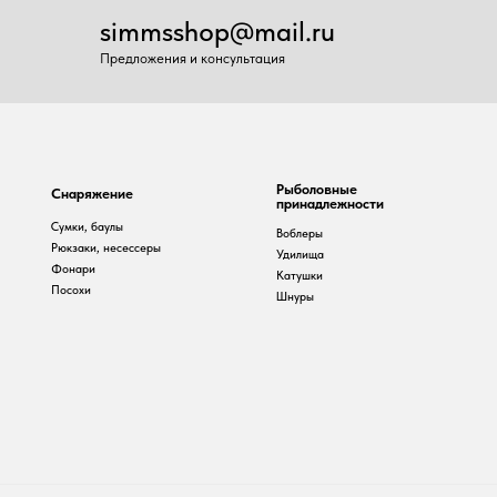
Рыболовные
наряжение
принадлежности
умки, баулы
Воблеры
юкзаки, несессеры
Удилища
онари
Катушки
осохи
Шнуры