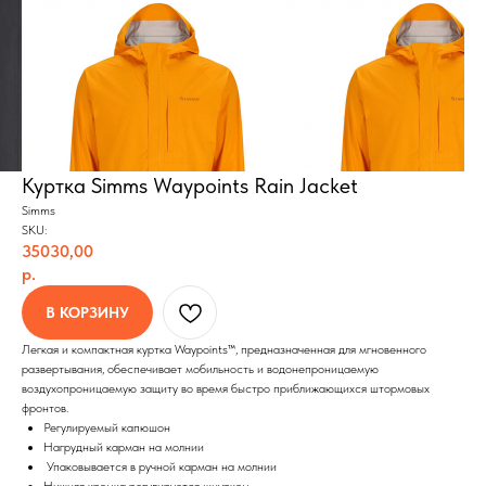
Катушки
экипировки
Шнуры
Ремонт экипировка
Дополнительно
Информация
Подарочные сертификаты
Оплата и доставка
Скидки
Возврат товара
Таблица размеров
Куртка Simms Waypoints Rain Jacket
Simms
SKU:
2024 Simms shop
Разработка сайта
35030,00
р.
В КОРЗИНУ
Легкая и компактная куртка Waypoints™, предназначенная для мгновенного
развертывания, обеспечивает мобильность и водонепроницаемую
воздухопроницаемую защиту во время быстро приближающихся штормовых
фронтов.
Регулируемый капюшон
Нагрудный карман на молнии
Упаковывается в ручной карман на молнии