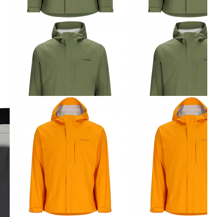
+7 962 587 43 34
Обратный звонок
simmsshop@mail.ru
Предложения и консультация
ПОЛУЧИТЬ КОНСУЛЬТАЦИЮ
Экипировка
Снаряжение
Мужская экипировка
Сумки, баулы
Женская экипировка
Рюкзаки, несессеры
Детская экипировка
Фонари
Очки
Посохи
Головные уборы
Рыболовные
Перчатки
принадлежности
Баффы
Воблеры
Ремни, пояса
Удилища
Аксессуары для