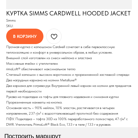
КУРТКА SIMMS CARDWELL HOODED JACKET
Simms
SKU:
В КОРЗИНУ
Прочная куртка с капюшоном Cardwell сочетает в себе первоклассную
теплоизоляцию и комфорт в универсальном образе, в любых условиях.
Построить маршрут
Внешний слой изготовлен из смеси нейлона и эластана
Массивные ячейки с утеплителем
rimaLoft® обеспечивают максимальное тепло
Стеганый капюшон с высоким воротником и прорезиненной застежкой спереди
Два нагрудных кармана на молнии Metalluxe®
Два кармана для согрева рук Внутренний левый карман на молнии для предметов
первой необходимости
Мы онлайн:
Рукава на подкладке из тафты для плавного надевания и снимания куртки
Прорезиненные манжеты на кнопка.
Основная часть – 90% нейлон, 10% эластан, растягивается в четырех
+7 962 587 43 34
направлениях, 237 г/м² с водоотталкивающей пропиткой без содержания
Обратный звонок
ПФУ. Подкладка – тафта 30D из 100% переработанного полиэстера, 47 г/м² с
DWR. Утеплитель PrimaLoft® Black Eco, 133 г в теле / ​​133 г в рукавах.
simmsshop@mail.ru
Предложения и консультация