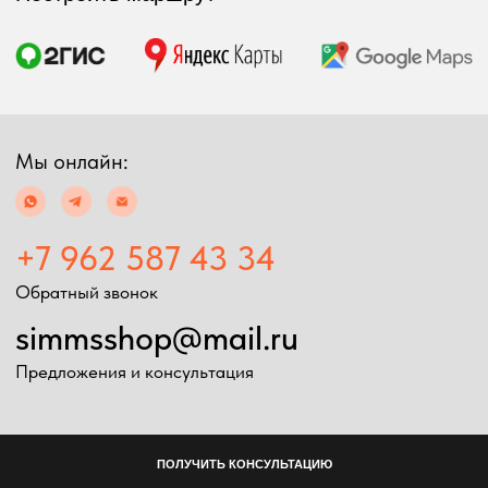
ПОЛУЧИТЬ КОНСУЛЬТАЦИЮ
Экипировка
Снаряжение
Мужская экипировка
Сумки, баулы
Женская экипировка
Рюкзаки, несессеры
Детская экипировка
Фонари
Очки
Посохи
Головные уборы
Рыболовные
Перчатки
принадлежности
Баффы
Воблеры
Ремни, пояса
Удилища
Аксессуары для
Катушки
экипировки
Шнуры
Ремонт экипировка
Дополнительно
Информация
Подарочные сертификаты