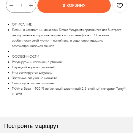
В КОРЗИНУ
Построить маршрут
ОПИСАНИЕ
Легкий и компактный дождевик Simms Waypoints пригодится для быстрого
реагирования на приближающиеся штормовые фронта. Основные
особенности этой куртки – лёгкий вес, и водонепроницаемую
воздухопроницаемая защита.
Мы онлайн:
ОСОБЕННОСТИ
Регулируемый капюшон с утяжкой
+7 962 587 43 34
Передний карман с молнией
Обратный звонок
Низ регулируется шнурком
Застежка-липучка на манжете
simmsshop@mail.ru
Светоотражающие логотипы
Предложения и консультация
ТКАНЬ: Верх – 100 % нейлоновый эластичный 2,5-слойный материал Toray®
с DWR.
ПОЛУЧИТЬ КОНСУЛЬТАЦИЮ