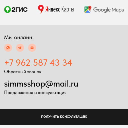
Экипировка
Снаряжение
Мужская экипировка
Сумки, баулы
Женская экипировка
Рюкзаки, несессеры
Детская экипировка
Фонари
Очки
Посохи
Головные уборы
Рыболовные
Перчатки
принадлежности
Баффы
Воблеры
Ремни, пояса
Удилища
Аксессуары для
Катушки
экипировки
Шнуры
Ремонт экипировка
Дополнительно
Информация
Подарочные сертификаты
Оплата и доставка
Скидки
Возврат товара
Таблица размеров
2024 Simms shop
Разработка сайта