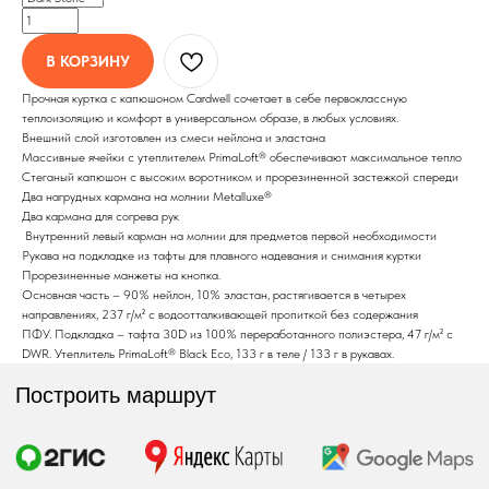
Экипировка
Снаряжение
В КОРЗИНУ
Мужская экипировка
Сумки, баулы
Прочная куртка с капюшоном Cardwell сочетает в себе первоклассную
Женская экипировка
Рюкзаки, несессеры
теплоизоляцию и комфорт в универсальном образе, в любых условиях.
Детская экипировка
Фонари
Внешний слой изготовлен из смеси нейлона и эластана
Очки
Посохи
Массивные ячейки с утеплителем PrimaLoft® обеспечивают максимальное тепло
Головные уборы
Стеганый капюшон с высоким воротником и прорезиненной застежкой спереди
Рыболовные
Перчатки
Два нагрудных кармана на молнии Metalluxe®
принадлежности
Баффы
Два кармана для согрева рук
Воблеры
Ремни, пояса
Внутренний левый карман на молнии для предметов первой необходимости
Удилища
Аксессуары для
Рукава на подкладке из тафты для плавного надевания и снимания куртки
Катушки
Прорезиненные манжеты на кнопка.
экипировки
Шнуры
Основная часть – 90% нейлон, 10% эластан, растягивается в четырех
Ремонт экипировка
направлениях, 237 г/м² с водоотталкивающей пропиткой без содержания
Дополнительно
ПФУ. Подкладка – тафта 30D из 100% переработанного полиэстера, 47 г/м² с
Информация
DWR. Утеплитель PrimaLoft® Black Eco, 133 г в теле / ​​133 г в рукавах.
Подарочные сертификаты
Оплата и доставка
Скидки
Возврат товара
Таблица размеров