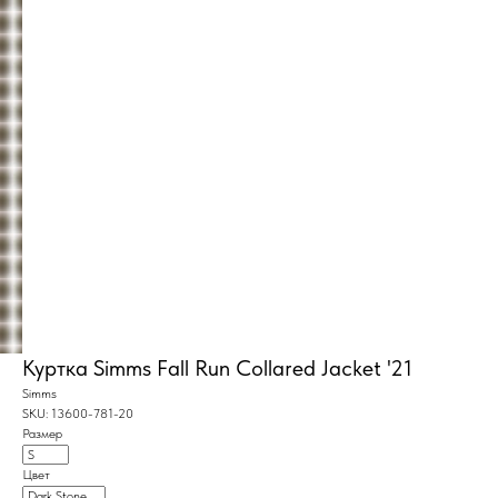
Построить маршрут
Мы онлайн:
+7 962 587 43 34
Обратный звонок
simmsshop@mail.ru
Предложения и консультация
Куртка Simms Fall Run Collared Jacket '21
Simms
SKU:
13600-781-20
ПОЛУЧИТЬ КОНСУЛЬТАЦИЮ
Размер
Цвет