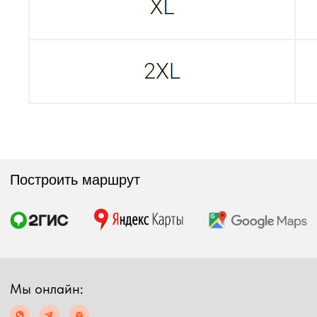
simmsshop@mail.ru
Предложения и консультация
ПОЛУЧИТЬ КОНСУЛЬТАЦИЮ
Экипировка
Снаряжение
Мужская экипировка
Сумки, баулы
Женская экипировка
Рюкзаки, несессеры
Детская экипировка
Фонари
Очки
Посохи
Головные уборы
Рыболовные
Перчатки
принадлежности
Баффы
Воблеры
Ремни, пояса
Удилища
Аксессуары для
Катушки
экипировки
Шнуры