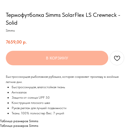
Термофутболка Simms SolarFlex LS Crewneck -
Solid
Simms
7659,00
р.
В КОРЗИНУ
Быстросохнущая рыболовная рубашка, которая сохраняет прохладу в знойные
летние дни.
Быстросохнущая, влагостойкая ткань
Антизапах
Защита от солнца UPF 50
Конструкция плоского шва
Рукав реглан для лучшей подвижности
Ткань: 100% полиэстер Вес: 7 унций
Таблица размеров Simms
Таблица размеров Simms