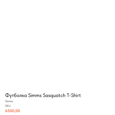
Построить маршрут
Мы онлайн:
+7 962 587 43 34
Обратный звонок
simmsshop@mail.ru
Предложения и консультация
ПОЛУЧИТЬ КОНСУЛЬТАЦИЮ
Футболка Simms Sasquatch T-Shirt
Simms
SKU:
6500,00
Экипировка
Снаряжение