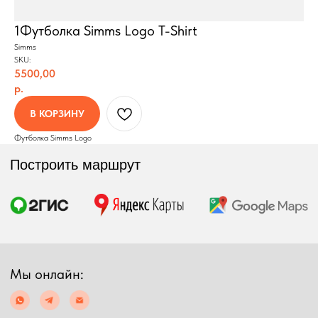
Построить маршрут
1Футболка Simms Logo T-Shirt
Simms
SKU:
5500,00
р.
Мы онлайн:
В КОРЗИНУ
Футболка Simms Logo
+7 962 587 43 34
Обратный звонок
simmsshop@mail.ru
Предложения и консультация
ПОЛУЧИТЬ КОНСУЛЬТАЦИЮ