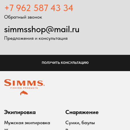
Экипировка
Снаряжение
Мужская экипировка
Сумки, баулы
Женская экипировка
Рюкзаки, несессеры
Детская экипировка
Фонари
Очки
Посохи
Головные уборы
Рыболовные
Перчатки
принадлежности
Баффы
Воблеры
Ремни, пояса
Удилища
Аксессуары для
Катушки
экипировки
Шнуры
Ремонт экипировка
Дополнительно
Информация
Подарочные сертификаты
Оплата и доставка
Скидки
Возврат товара
Таблица размеров
2024 Simms shop
Разработка сайта