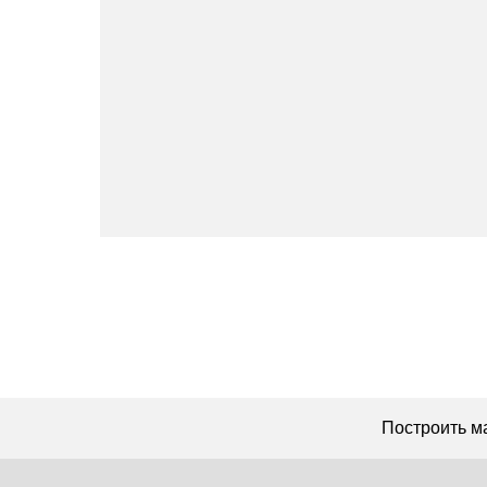
Построить маршрут
+7 962 587 43 34
Мы онлайн:
Обратный звонок