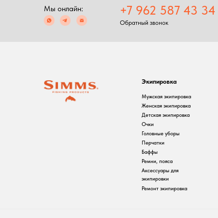
Экипировка
С
Мужская экипировка
С
Женская экипировка
Р
Детская экипировка
Ф
Очки
П
Головные уборы
Перчатки
Баффы
Ремни, пояса
Аксессуары для
экипировки
Ремонт экипировка
2024 Simms shop