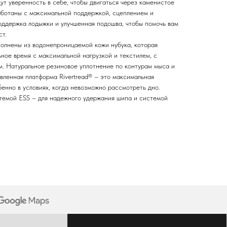
т уверенность в себе, чтобы двигаться через каменистое
работаны с максимальной поддержкой, сцеплением и
поддержка лодыжки и улучшенная подошва, чтобы помочь вам
ст.
олнены из водонепроницаемой кожи нубука, которая
ьное время с максимальной нагрузкой и текстилем, с
. Натуральное резиновое уплотнение по контурам мыса и
вленная платформа Rivertread® – это максимальная
бенно в условиях, когда невозможно рассмотреть дно.
темой ESS – для надежного удержания шипа и системой
ПОЛУЧИТЬ КОНСУЛЬТАЦИЮ