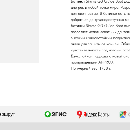
Ботинки Simms G3 Guide Boot даду
дно рек в любой точке мира. Раз
долговечностью. В ботинке есть 
добраться до труднодоступных ме
Ботинки Simms G3 Guide Boot вып
позволяет использовать их длител
высоким износостойким покрытием
пятки для защиты от камней. Обно
чувствительность под ногами, осо
Двухслойная подошва с новой сис
проприоцепции APPROX.
Примерный вес: 1758 г.
simmsshop@mail.ru
Предложения и консультация