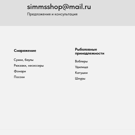
Рыболовные
наряжение
принадлежности
умки, баулы
Воблеры
юкзаки, несессеры
Удилища
онари
Катушки
осохи
Шнуры