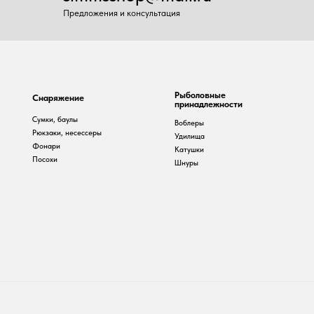
Рыболовные
наряжение
принадлежности
умки, баулы
Воблеры
юкзаки, несессеры
Удилища
онари
Катушки
осохи
Шнуры