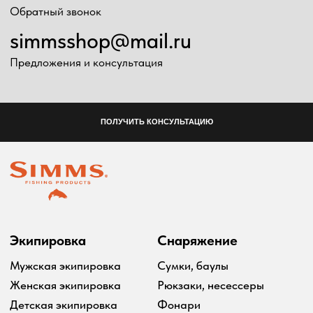
Мужская экипировка
Сумки, баулы
Женская экипировка
Рюкзаки, несессеры
Детская экипировка
Фонари
Очки
Посохи
Головные уборы
Рыболовные
Перчатки
принадлежности
Баффы
Воблеры
Ремни, пояса
Удилища
Аксессуары для
Катушки
экипировки
Шнуры
Ремонт экипировка
Дополнительно
Информация
Подарочные сертификаты
Оплата и доставка
Скидки
Возврат товара
Таблица размеров
2024 Simms shop
Разработка сайта