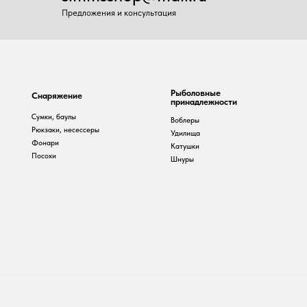
Рыболовные
наряжение
принадлежности
умки, баулы
Воблеры
юкзаки, несессеры
Удилища
онари
Катушки
осохи
Шнуры