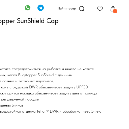
Найти товар
pper SunShield Cap
отите сосредоточиться на рыбалке и ничего не хотите
ых, кепка Bugstopper SunShield с длинным
т солнца и летающих паразитов.
нь с отделкой DWR обеспечивает защиту UPF50+
ски сшитая накидка обеспечивает защиту шеи от солнца
я регулируемой посадки
ьшения бликов
водостойкая отделка Teflon® DWR и обработка InsectShield