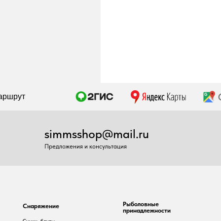
simmsshop@mail.ru
Предложения и консультация
Рыболовные
наряжение
принадлежности
умки, баулы
Воблеры
юкзаки, несессеры
Удилища
онари
Катушки
осохи
Шнуры