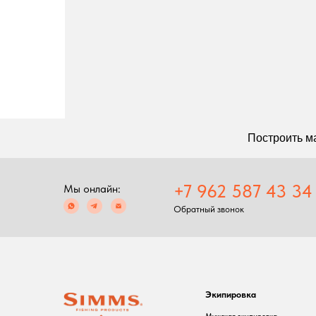
Построить маршрут
+7 962 587 43 34
Мы онлайн:
Обратный звонок
Экипировка
С
Мужская экипировка
С
Женская экипировка
Р
Детская экипировка
Ф
Очки
П
Головные уборы
Перчатки