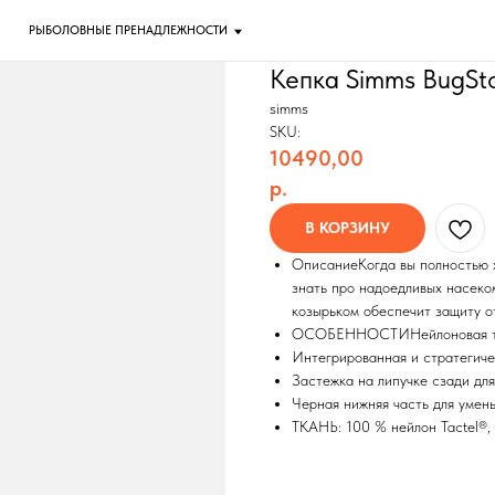
ОЛОВНЫЕ ПРЕНАДЛЕЖНОСТИ
Кепка Simms BugSto
simms
SKU:
10490,00
р.
В КОРЗИНУ
ОписаниеКогда вы полностью х
знать про надоедливых насеком
козырьком обеспечит защиту о
ОСОБЕННОСТИНейлоновая тка
Интегрированная и стратегиче
Застежка на липучке сзади дл
Черная нижняя часть для умен
ТКАНЬ: 100 % нейлон Tactel®, 