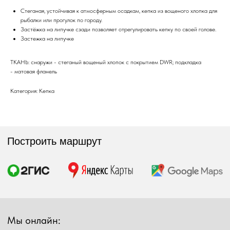
Стеганая, устойчивая к атмосферным осадкам, кепка из вощеного хлопка для
рыбалки или прогулок по городу.
Мы онлайн:
Застёжка на липучке сзади позволяет отрегулировать кепку по своей голове.
Застежка на липучке
+7 962 587 43 34
ТКАНЬ: снаружи - стеганый вощеный хлопок с покрытием DWR; подкладка
Обратный звонок
- матовая фланель
simmsshop@mail.ru
Категория: Кепка
Предложения и консультация
ПОЛУЧИТЬ КОНСУЛЬТАЦИЮ
Экипировка
Снаряжение
Мужская экипировка
Сумки, баулы
Женская экипировка
Рюкзаки, несессеры
Детская экипировка
Фонари