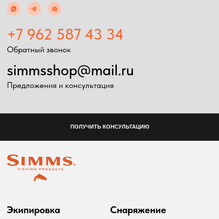
Очки
Посохи
Головные уборы
Рыболовные
Перчатки
принадлежности
Баффы
Воблеры
Ремни, пояса
Удилища
Аксессуары для
Катушки
экипировки
Шнуры
Ремонт экипировка
Дополнительно
Информация
Подарочные сертификаты
Оплата и доставка
Скидки
Возврат товара
Таблица размеров
2024 Simms shop
Разработка сайта