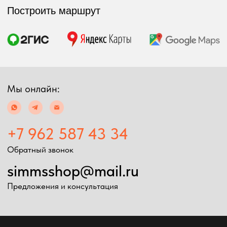
+7 962 587 43 34
Обратный звонок
simmsshop@mail.ru
Предложения и консультация
ПОЛУЧИТЬ КОНСУЛЬТАЦИЮ
Экипировка
Снаряжение
Мужская экипировка
Сумки, баулы
Женская экипировка
Рюкзаки, несессеры
Детская экипировка
Фонари
Очки
Посохи
Головные уборы
Рыболовные
Перчатки