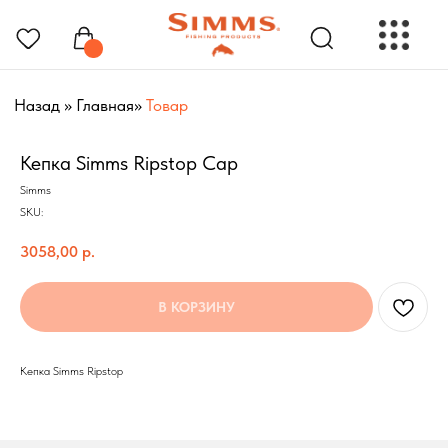
Назад
»
Главная
»
Товар
Кепка Simms Ripstop Cap
Simms
РЫБОЛОВНЫЕ ПРЕНАДЛЕЖНОСТИ
SKU:
3058,00
р.
В КОРЗИНУ
Построить маршрут
Кепка Simms Ripstop
Мы онлайн: