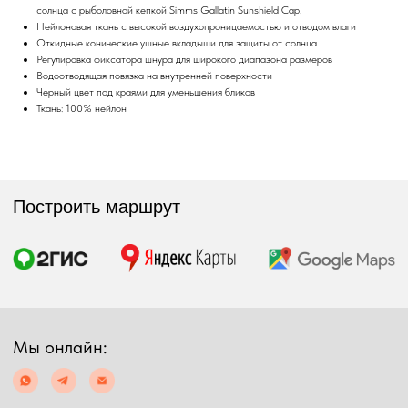
солнца с рыболовной кепкой Simms Gallatin Sunshield Cap.
Мы онлайн:
Нейлоновая ткань с высокой воздухопроницаемостью и отводом влаги
Откидные конические ушные вкладыши для защиты от солнца
Регулировка фиксатора шнура для широкого диапазона размеров
+7 962 587 43 34
Водоотводящая повязка на внутренней поверхности
Черный цвет под краями для уменьшения бликов
Обратный звонок
Ткань: 100% нейлон
simmsshop@mail.ru
Предложения и консультация
ПОЛУЧИТЬ КОНСУЛЬТАЦИЮ
Экипировка
Снаряжение
Мужская экипировка
Сумки, баулы
Женская экипировка
Рюкзаки, несессеры
Детская экипировка
Фонари
Очки
Посохи
Головные уборы